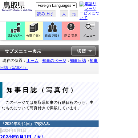
こ
の
ペ
読み上げ
大
元
ー
ジ
を
翻
訳
県外の方へ
分野で探す
組織で探す
防災 緊急
メニュー
す
る
現在の位置：
ホーム
知事のページ
知事日誌
知事
日誌（写真付）
知事日誌（写真付）
このページでは鳥取県知事の行動日程のうち、主
なものについて写真付きで掲載しています。
「
2024年8月1日
」で絞込み
2024年8月1日
2024年8月1日（木）