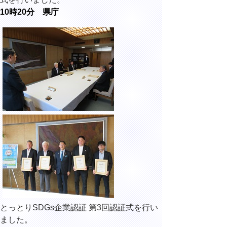
10時20分 県庁
とっとりSDGs企業認証 第3回認証式を行い
ました。