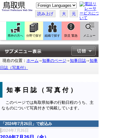
こ
の
ペ
読み上げ
大
元
ー
ジ
を
翻
訳
県外の方へ
分野で探す
組織で探す
防災 緊急
メニュー
す
る
現在の位置：
ホーム
知事のページ
知事日誌
知事
日誌（写真付）
知事日誌（写真付）
このページでは鳥取県知事の行動日程のうち、主
なものについて写真付きで掲載しています。
「
2024年7月26日
」で絞込み
2024年7月26日
2024年7月26日（金）