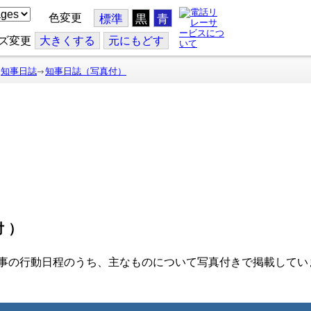
色変更
標準
黒
青
ズ変更
大
きくする
元
にもどす
知事日誌
知事日誌（写真付）
付）
事の行動日程のうち、主なものについて写真付きで掲載してい