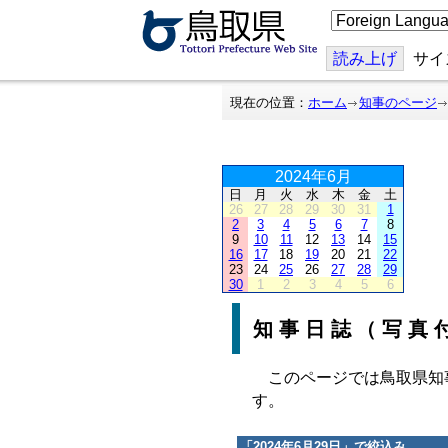
こ
の
ペ
ー
読み上げ
サイ
ジ
を
翻
現在の位置：
ホーム
知事のページ
訳
す
る
2024年6月
日
月
火
水
木
金
土
26
27
28
29
30
31
1
2
3
4
5
6
7
8
9
10
11
12
13
14
15
16
17
18
19
20
21
22
23
24
25
26
27
28
29
30
1
2
3
4
5
6
知事日誌（写真
このページでは鳥取県知
す。
「
2024年6月29日
」で絞込み