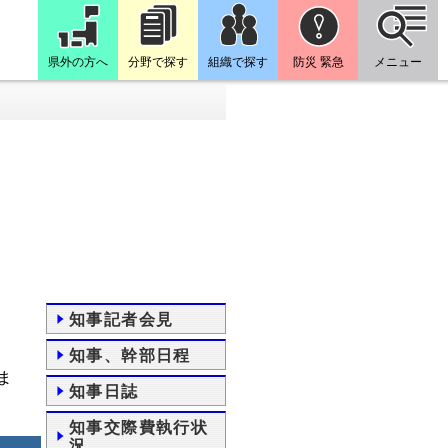
県外の方へ
分野で探す
組織で探す
防災 緊急
メニュー
知事記者会見
知事、幹部日程
ま
知事日誌
知事交際費執行状
況