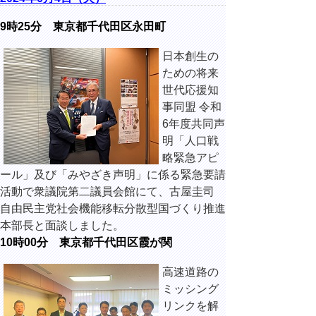
9時25分 東京都千代田区永田町
日本創生の
ための将来
世代応援知
事同盟 令和
6年度共同声
明「人口戦
略緊急アピ
ール」及び「みやざき声明」に係る緊急要請
活動で衆議院第二議員会館にて、古屋圭司
自由民主党社会機能移転分散型国づくり推進
本部長と面談しました。
10時00分 東京都千代田区霞が関
高速道路の
ミッシング
リンクを解