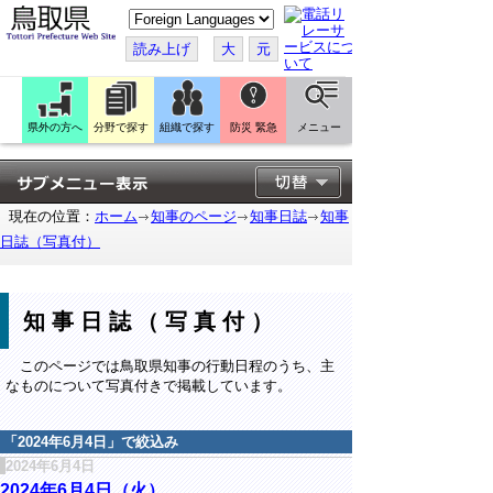
こ
の
ペ
読み上げ
大
元
ー
ジ
を
翻
訳
県外の方へ
分野で探す
組織で探す
防災 緊急
メニュー
す
る
現在の位置：
ホーム
知事のページ
知事日誌
知事
日誌（写真付）
知事日誌（写真付）
このページでは鳥取県知事の行動日程のうち、主
なものについて写真付きで掲載しています。
「
2024年6月4日
」で絞込み
2024年6月4日
2024年6月4日（火）