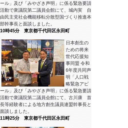
ール」及び「みやざき声明」に係る緊急要請
活動で衆議院第二議員会館にて、城内実 自
由民主党社会機能移転分散型国づくり推進本
部幹事長と面談しました。
10時45分 東京都千代田区永田町
日本創生の
ための将来
世代応援知
事同盟 令和
6年度共同声
明「人口戦
略緊急アピ
ール」及び「みやざき声明」に係る緊急要請
活動で衆議院第二議員会館にて、古川康 首
長等経験者による地方創生議員連盟幹事長と
面談しました。
11時25分 東京都千代田区永田町