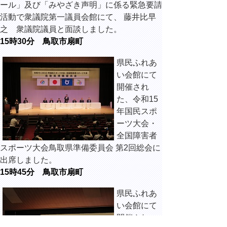
ール」及び「みやざき声明」に係る緊急要請
活動で衆議院第一議員会館にて、 藤井比早
之 衆議院議員と面談しました。
15時30分 鳥取市扇町
県民ふれあ
い会館にて
開催され
た、令和15
年国民スポ
ーツ大会・
全国障害者
スポーツ大会鳥取県準備委員会 第2回総会に
出席しました。
15時45分 鳥取市扇町
県民ふれあ
い会館にて
開催され