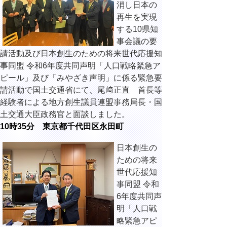
消し日本の
再生を実現
する10県知
事会議の要
請活動及び日本創生のための将来世代応援知
事同盟 令和6年度共同声明「人口戦略緊急ア
ピール」及び「みやざき声明」に係る緊急要
請活動で国土交通省にて、尾﨑正直 首長等
経験者による地方創生議員連盟事務局長・国
土交通大臣政務官と面談しました。
10時35分 東京都千代田区永田町
日本創生の
ための将来
世代応援知
事同盟 令和
6年度共同声
明「人口戦
略緊急アピ