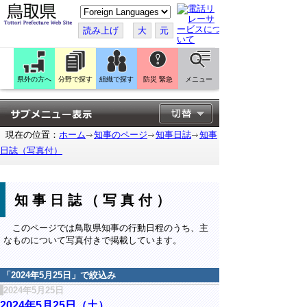
こ
の
ペ
読み上げ
大
元
ー
ジ
を
翻
訳
県外の方へ
分野で探す
組織で探す
防災 緊急
メニュー
す
る
現在の位置：
ホーム
知事のページ
知事日誌
知事
日誌（写真付）
知事日誌（写真付）
このページでは鳥取県知事の行動日程のうち、主
なものについて写真付きで掲載しています。
「
2024年5月25日
」で絞込み
2024年5月25日
2024年5月25日（土）