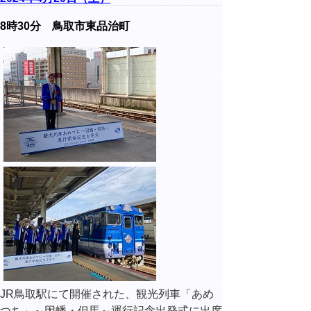
8時30分 鳥取市東品治町
JR鳥取駅
にて開催された、
観光列車「あめ
つち」～因幡・但馬～運行記念出発式
に出席