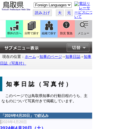
こ
の
ペ
読み上げ
大
元
ー
ジ
を
翻
訳
県外の方へ
分野で探す
組織で探す
防災 緊急
メニュー
す
る
現在の位置：
ホーム
知事のページ
知事日誌
知事
日誌（写真付）
知事日誌（写真付）
このページでは鳥取県知事の行動日程のうち、主
なものについて写真付きで掲載しています。
「
2024年4月20日
」で絞込み
2024年4月20日
2024年4月20日（土）