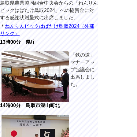
鳥取県農業協同組合中央会からの「ねんりん
ピックはばたけ鳥取2024」への協賛金に対
する感謝状贈呈式に出席しました。
＊
ねんりんピックはばたけ鳥取2024（外部
リンク）
13時00分 県庁
「鉄の道」
マナーアッ
プ協議会に
出席しまし
た。
14時00分 鳥取市湖山町北