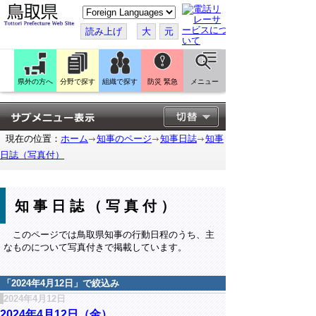
こ
の
ペ
読み上げ
大
元
ー
ジ
を
翻
訳
県外の方へ
分野で探す
組織で探す
防災 緊急
メニュー
す
る
現在の位置：
ホーム
知事のページ
知事日誌
知事
日誌（写真付）
知事日誌（写真付）
このページでは鳥取県知事の行動日程のうち、主
なものについて写真付きで掲載しています。
「
2024年4月12日
」で絞込み
2024年4月12日
2024年4月12日（金）