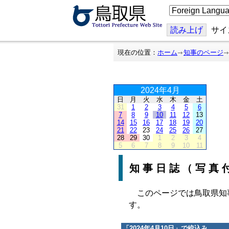
こ
の
ペ
ー
読み上げ
サイ
ジ
を
翻
現在の位置：
ホーム
知事のページ
訳
す
る
2024年4月
日
月
火
水
木
金
土
31
1
2
3
4
5
6
7
8
9
10
11
12
13
14
15
16
17
18
19
20
21
22
23
24
25
26
27
28
29
30
1
2
3
4
5
6
7
8
9
10
11
知事日誌（写真
このページでは鳥取県知
す。
「
2024年4月10日
」で絞込み