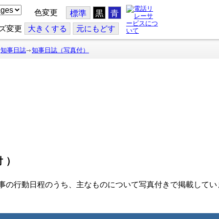
色変更
標準
黒
青
ズ変更
大
きくする
元
にもどす
知事日誌
知事日誌（写真付）
付）
事の行動日程のうち、主なものについて写真付きで掲載してい