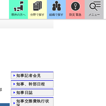
県外の方へ
分野で探す
組織で探す
防災 緊急
メニュー
知事記者会見
知事、幹部日程
ま
知事日誌
知事交際費執行状
況