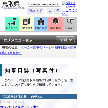
こ
の
ペ
読み上げ
大
元
ー
ジ
を
翻
訳
県外の方へ
分野で探す
組織で探す
防災 緊急
メニュー
す
る
現在の位置：
ホーム
知事のページ
知事日誌
知事
日誌（写真付）
知事日誌（写真付）
このページでは鳥取県知事の行動日程のうち、主
なものについて写真付きで掲載しています。
「
2023年12月21日
」で絞込み
2023年12月21日
2023年12月21日（木）