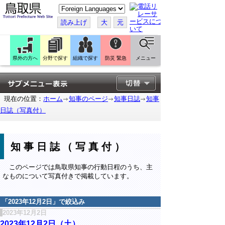
こ
の
ペ
読み上げ
大
元
ー
ジ
を
翻
訳
県外の方へ
分野で探す
組織で探す
防災 緊急
メニュー
す
る
現在の位置：
ホーム
知事のページ
知事日誌
知事
日誌（写真付）
知事日誌（写真付）
このページでは鳥取県知事の行動日程のうち、主
なものについて写真付きで掲載しています。
「
2023年12月2日
」で絞込み
2023年12月2日
2023年12月2日（土）