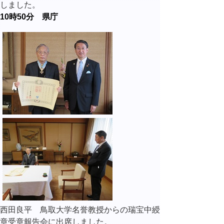
しました。
10時50分 県庁
西田良平 鳥取大学名誉教授からの瑞宝中綬
章受章報告会に出席しました。