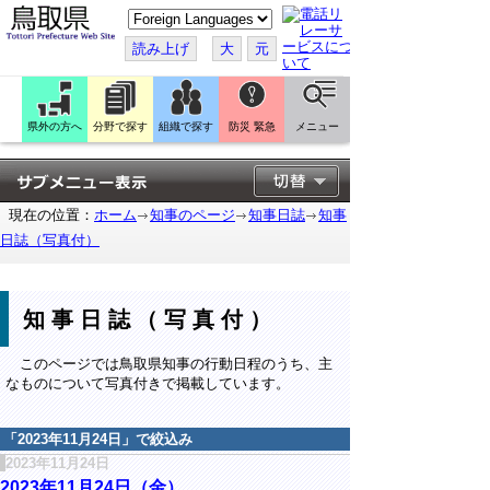
こ
の
ペ
読み上げ
大
元
ー
ジ
を
翻
訳
県外の方へ
分野で探す
組織で探す
防災 緊急
メニュー
す
る
現在の位置：
ホーム
知事のページ
知事日誌
知事
日誌（写真付）
知事日誌（写真付）
このページでは鳥取県知事の行動日程のうち、主
なものについて写真付きで掲載しています。
「
2023年11月24日
」で絞込み
2023年11月24日
2023年11月24日（金）