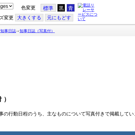
色変更
標準
黒
青
ズ変更
大
きくする
元
にもどす
知事日誌
知事日誌（写真付）
付）
事の行動日程のうち、主なものについて写真付きで掲載してい