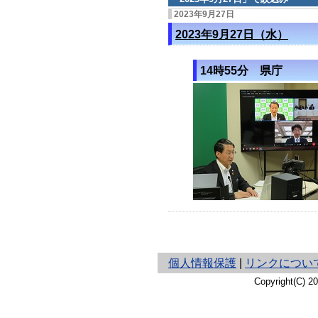
2023年9月27日
2023年9月27日（水）
14時55分 県庁
と
個人情報保護
|
リンクについ
り
Copyright(C) 
ネ
ッ
ト