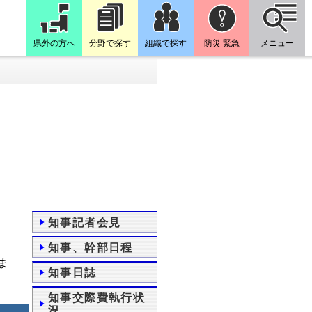
県外の方へ
分野で探す
組織で探す
防災 緊急
メニュー
知事記者会見
知事、幹部日程
ま
知事日誌
知事交際費執行状
況