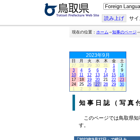
こ
の
ペ
ー
読み上げ
サイ
ジ
を
翻
現在の位置：
ホーム
知事のページ
訳
す
る
2023年9月
日
月
火
水
木
金
土
27
28
29
30
31
1
2
3
4
5
6
7
8
9
10
11
12
13
14
15
16
17
18
19
20
21
22
23
24
25
26
27
28
29
30
1
2
3
4
5
6
7
知事日誌（写真
このページでは鳥取県知
す。
「
2023年9月27日
」で絞込み