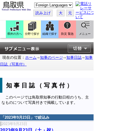
こ
の
ペ
読み上げ
大
元
ー
ジ
を
翻
訳
県外の方へ
分野で探す
組織で探す
防災 緊急
メニュー
す
る
現在の位置：
ホーム
知事のページ
知事日誌
知事
日誌（写真付）
知事日誌（写真付）
このページでは鳥取県知事の行動日程のうち、主
なものについて写真付きで掲載しています。
「
2023年9月23日
」で絞込み
2023年9月23日
2023年9月23日（土・祝）