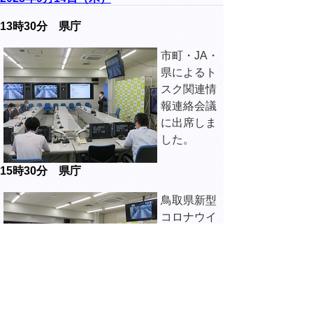
13時30分 県庁
市町・JA・
県によるト
スク関連情
報連絡会議
に出席しま
した。
15時30分 県庁
鳥取県新型
コロナウイ
ルスワクチ
ン接種体制
協議会に出
席しまし
た。