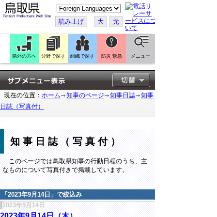
こ
の
ペ
読み上げ
大
元
ー
ジ
を
翻
訳
県外の方へ
分野で探す
組織で探す
防災 緊急
メニュー
す
る
現在の位置：
ホーム
知事のページ
知事日誌
知事
日誌（写真付）
知事日誌（写真付）
このページでは鳥取県知事の行動日程のうち、主
なものについて写真付きで掲載しています。
「
2023年9月14日
」で絞込み
2023年9月14日
2023年9月14日（木）