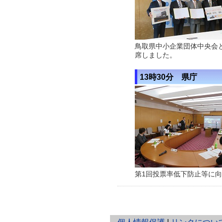
鳥取県中小企業団体中央会
席しました。
13時30分 県庁
第1回投票率低下防止等に
と