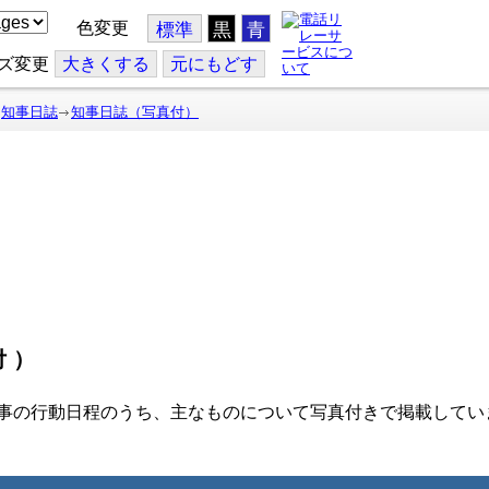
色変更
標準
黒
青
ズ変更
大
きくする
元
にもどす
知事日誌
知事日誌（写真付）
付）
事の行動日程のうち、主なものについて写真付きで掲載してい