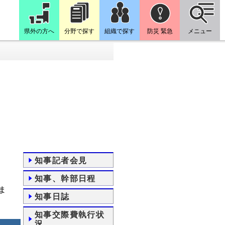
県外の方へ
分野で探す
組織で探す
防災 緊急
メニュー
知事記者会見
知事、幹部日程
ま
知事日誌
知事交際費執行状
況