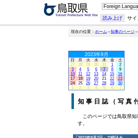
こ
の
ペ
ー
読み上げ
サイ
ジ
を
翻
現在の位置：
ホーム
知事のページ
訳
す
る
2023年9月
日
月
火
水
木
金
土
27
28
29
30
31
1
2
3
4
5
6
7
8
9
10
11
12
13
14
15
16
17
18
19
20
21
22
23
24
25
26
27
28
29
30
1
2
3
4
5
6
7
知事日誌（写真
このページでは鳥取県知
す。
「
2023年9月7日
」で絞込み