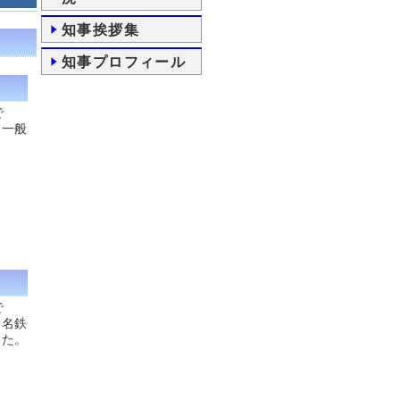
知事挨拶集
知事プロフィール
で
 一般
で
 名鉄
した。