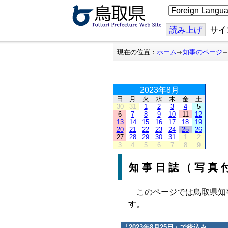
こ
の
ペ
ー
読み上げ
サイ
ジ
を
翻
現在の位置：
ホーム
知事のページ
訳
す
る
2023年8月
日
月
火
水
木
金
土
30
31
1
2
3
4
5
6
7
8
9
10
11
12
13
14
15
16
17
18
19
20
21
22
23
24
25
26
27
28
29
30
31
1
2
3
4
5
6
7
8
9
知事日誌（写真
このページでは鳥取県知
す。
「
2023年8月25日
」で絞込み