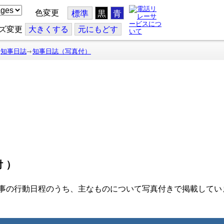
色変更
標準
黒
青
ズ変更
大
きくする
元
にもどす
知事日誌
知事日誌（写真付）
付）
事の行動日程のうち、主なものについて写真付きで掲載してい