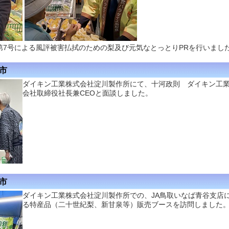
第7号による風評被害払拭のための梨及び元気なとっとりPRを行いまし
津市
ダイキン工業株式会社淀川製作所にて、十河政則 ダイキン工
会社取締役社長兼CEOと面談しました。
津市
ダイキン工業株式会社淀川製作所での、JA鳥取いなば青谷支店
る特産品（二十世紀梨、新甘泉等）販売ブースを訪問しました