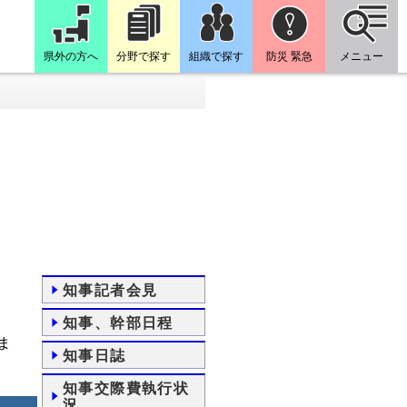
県外の方へ
分野で探す
組織で探す
防災 緊急
メニュー
知事記者会見
知事、幹部日程
ま
知事日誌
知事交際費執行状
況