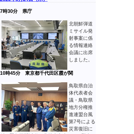
7時30分 県庁
北朝鮮弾道
ミサイル発
射事案に係
る情報連絡
会議に出席
しました。
10時45分 東京都千代田区霞が関
鳥取県自治
体代表者会
議・鳥取県
地方分権推
進連盟台風
第7号による
災害復旧に