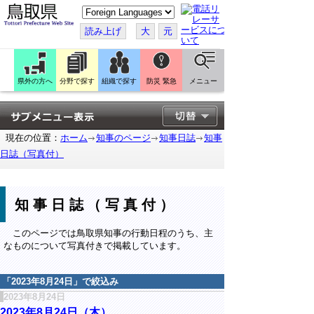
こ
の
ペ
読み上げ
大
元
ー
ジ
を
翻
訳
県外の方へ
分野で探す
組織で探す
防災 緊急
メニュー
す
る
現在の位置：
ホーム
知事のページ
知事日誌
知事
日誌（写真付）
知事日誌（写真付）
このページでは鳥取県知事の行動日程のうち、主
なものについて写真付きで掲載しています。
「
2023年8月24日
」で絞込み
2023年8月24日
2023年8月24日（木）