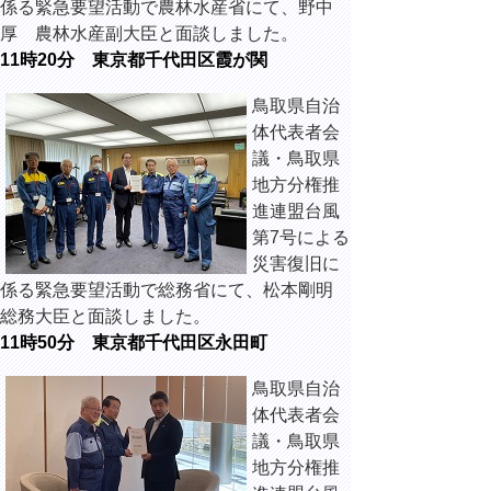
係る緊急要望活動で農林水産省にて、野中
厚 農林水産副大臣と面談しました。
11時20分 東京都千代田区霞が関
鳥取県自治
体代表者会
議・鳥取県
地方分権推
進連盟台風
第7号による
災害復旧に
係る緊急要望活動で総務省にて、松本剛明
総務大臣と面談しました。
11時50分 東京都千代田区永田町
鳥取県自治
体代表者会
議・鳥取県
地方分権推