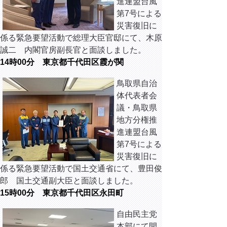
進連盟台風
第7号による
災害復旧に
係る緊急要望活動で総理大臣官邸にて、木原
誠二 内閣官房副長官と面談しました。
14時00分 東京都千代田区霞が関
鳥取県自治
体代表者会
議・鳥取県
地方分権推
進連盟台風
第7号による
災害復旧に
係る緊急要望活動で国土交通省にて、豊田俊
郎 国土交通副大臣と面談しました。
15時00分 東京都千代田区永田町
自由民主党
本部にて開