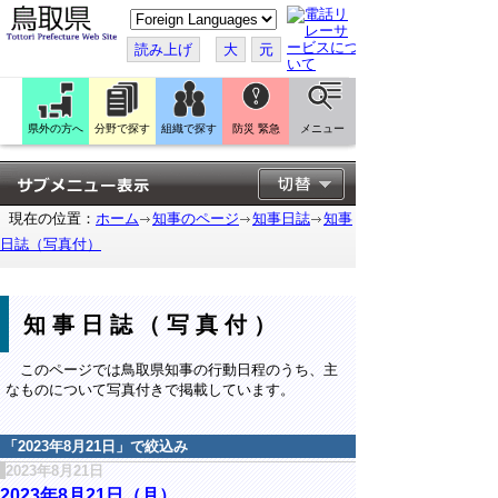
こ
の
ペ
読み上げ
大
元
ー
ジ
を
翻
訳
県外の方へ
分野で探す
組織で探す
防災 緊急
メニュー
す
る
現在の位置：
ホーム
知事のページ
知事日誌
知事
日誌（写真付）
知事日誌（写真付）
このページでは鳥取県知事の行動日程のうち、主
なものについて写真付きで掲載しています。
「
2023年8月21日
」で絞込み
2023年8月21日
2023年8月21日（月）