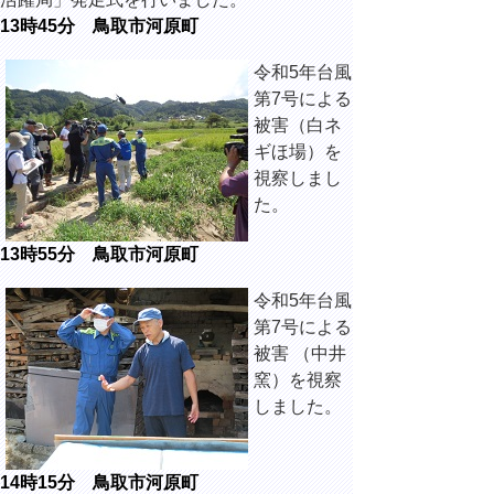
13時45分 鳥取市河原町
令和5年台風
第7号による
被害（白ネ
ギほ場）を
視察しまし
た。
13時55分 鳥取市河原町
令和5年
台風
第7号による
被害 （中井
窯）を視察
しました。
14時15分 鳥取市河原町