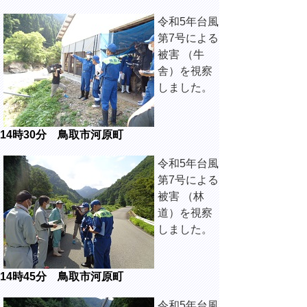
令和5年
台風
第7号による
被害 （牛
舎）を視察
しました。
14時30分 鳥取市河原町
令和5年
台風
第7号による
被害 （林
道）を視察
しました。
14時45分 鳥取市河原町
令和5年
台風