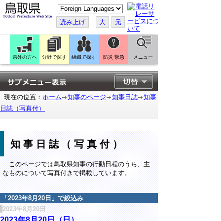
こ
の
ペ
読み上げ
大
元
ー
ジ
を
翻
訳
県外の方へ
分野で探す
組織で探す
防災 緊急
メニュー
す
る
現在の位置：
ホーム
知事のページ
知事日誌
知事
日誌（写真付）
知事日誌（写真付）
このページでは鳥取県知事の行動日程のうち、主
なものについて写真付きで掲載しています。
「
2023年8月20日
」で絞込み
2023年8月20日
2023年8月20日（日）