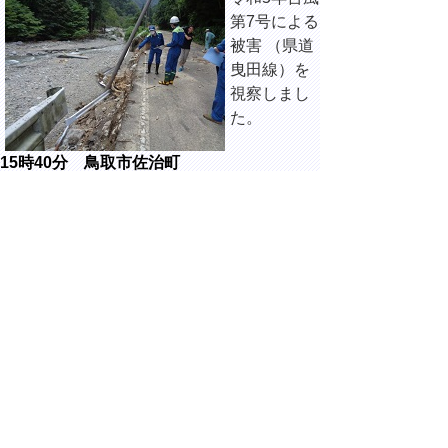
第7号による
被害 （県道
曳田線）を
視察しまし
た。
15時40分 鳥取市佐治町
令和5年
台風
第7号による
被害 （高山
橋）を視察
しました。
16時10分 鳥取市佐治町
令和5年
台風
第7号による