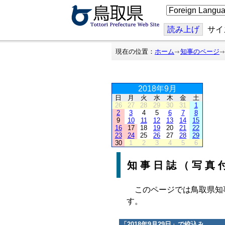
こ
の
ペ
ー
読み上げ
サイ
ジ
を
翻
現在の位置：
ホーム
知事のページ
訳
す
る
2018年9月
日
月
火
水
木
金
土
26
27
28
29
30
31
1
2
3
4
5
6
7
8
9
10
11
12
13
14
15
16
17
18
19
20
21
22
23
24
25
26
27
28
29
30
1
2
3
4
5
6
知事日誌（写真
このページでは鳥取県知
す。
「
2018年9月29日
」で絞込み