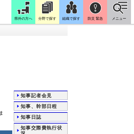
県外の方へ
分野で探す
組織で探す
防災 緊急
メニュー
知事記者会見
知事、幹部日程
ま
知事日誌
知事交際費執行状
況