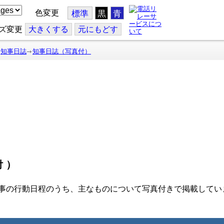
色変更
標準
黒
青
ズ変更
大
きくする
元
にもどす
知事日誌
知事日誌（写真付）
付）
事の行動日程のうち、主なものについて写真付きで掲載してい