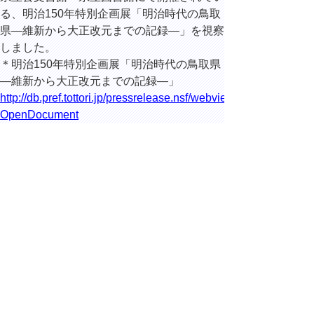
る、明治150年特別企画展「明治時代の鳥取
県―維新から大正改元までの記録―」を視察
しました。
＊明治150年特別企画展「明治時代の鳥取県
―維新から大正改元までの記録―」
http://db.pref.tottori.jp/pressrelease.nsf/webview/27E898
OpenDocument
開催期間：平成30年9月8日（土）～10月23
日（火）
14時50分 鳥取市尚徳町