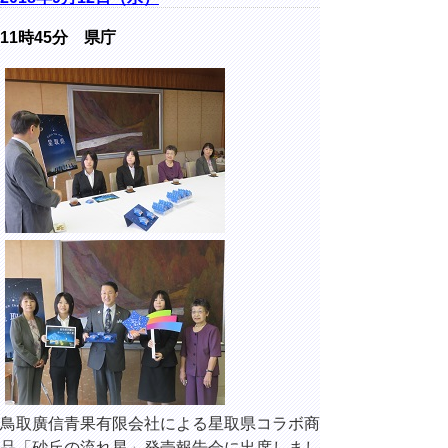
11時45分 県庁
鳥取廣信青果有限会社による星取県コラボ商
品「砂丘の流れ星」発売報告会に出席しまし