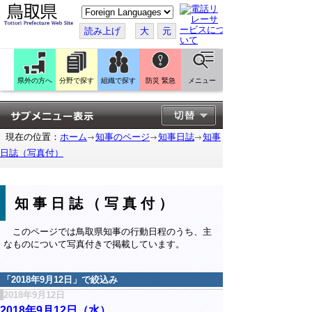
こ
の
ペ
読み上げ
大
元
ー
ジ
を
翻
訳
県外の方へ
分野で探す
組織で探す
防災 緊急
メニュー
す
る
現在の位置：
ホーム
知事のページ
知事日誌
知事
日誌（写真付）
知事日誌（写真付）
このページでは鳥取県知事の行動日程のうち、主
なものについて写真付きで掲載しています。
「
2018年9月12日
」で絞込み
2018年9月12日
2018年9月12日（水）