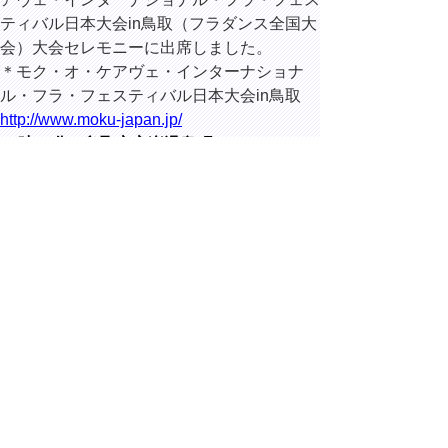
ティバル日本大会in鳥取（フラダンス全国大
会）大会セレモニーに出席しました。
＊モク・オ・ケアヴェ・インターナショナ
ル・フラ・フェスティバル日本大会in鳥取
http://www.moku-japan.jp/
14時25分 鳥取市永楽温泉町
ホテルモナ
ーク鳥取に
て開催され
た、第19回
一般社団法
人日本鉄リ
サイクル工
業会山陰部会に出席しました。
▲ページ上部に戻る
と
個人情報保護
|
リンクについて
|
著作権に