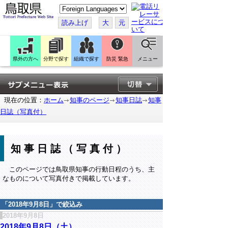
こ
の
ペ
読み上げ
大
元
ー
ジ
を
翻
訳
県外の方へ
分野で探す
組織で探す
防災 緊急
メニュー
す
る
現在の位置：
ホーム
知事のページ
知事日誌
知事
日誌（写真付）
知事日誌（写真付）
このページでは鳥取県知事の行動日程のうち、主
なものについて写真付きで掲載しています。
「
2018年9月8日
」で絞込み
2018年9月8日
2018年9月8日（土）