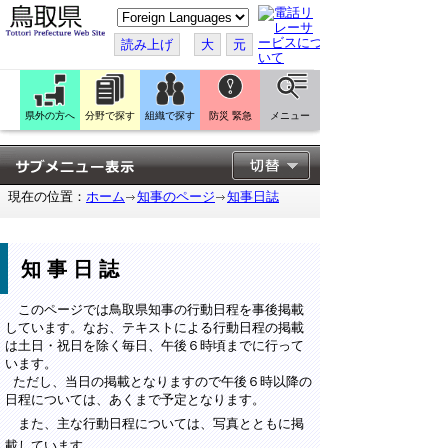
こ
の
ペ
読み上げ
大
元
ー
ジ
を
翻
訳
県外の方へ
分野で探す
組織で探す
防災 緊急
メニュー
す
る
現在の位置：
ホーム
知事のページ
知事日誌
知事日誌
このページでは鳥取県知事の行動日程を事後掲載
しています。なお、テキストによる行動日程の掲載
は土日・祝日を除く毎日、午後６時頃までに行って
います。
ただし、当日の掲載となりますので午後６時以降の
日程については、あくまで予定となります。
また、主な行動日程については、写真とともに掲
載しています。