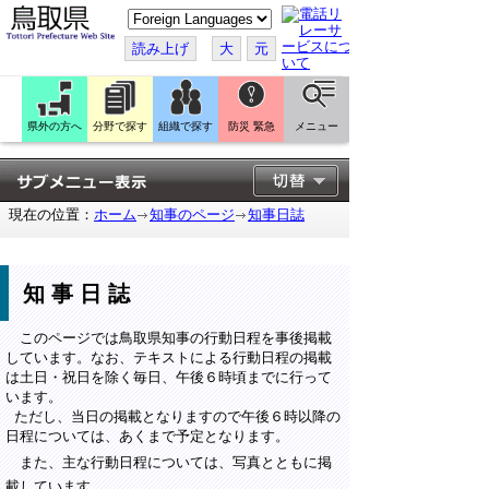
こ
の
ペ
読み上げ
大
元
ー
ジ
を
翻
訳
県外の方へ
分野で探す
組織で探す
防災 緊急
メニュー
す
る
現在の位置：
ホーム
知事のページ
知事日誌
知事日誌
このページでは鳥取県知事の行動日程を事後掲載
しています。なお、テキストによる行動日程の掲載
は土日・祝日を除く毎日、午後６時頃までに行って
います。
ただし、当日の掲載となりますので午後６時以降の
日程については、あくまで予定となります。
また、主な行動日程については、写真とともに掲
載しています。