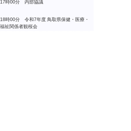
17時00分 内部協議
18時00分 令和7年度 鳥取県保健・医療・
福祉関係者観桜会
（鳥取市今町のホテルニューオー
タニ鳥取）
▲ページ上部に戻る
と
個人情報保護
|
リンクについて
|
著作権に
り
ついて
|
アクセシビリティ
ネ
ッ
鳥取県総務部総務課
住所 〒680-8570
ト
鳥取県鳥取市東町1丁目220
へ
電話
0857-26-7012
ファクシミリ 0857-26-8122
の
E-mail
soumu@pref.tottori.lg.jp