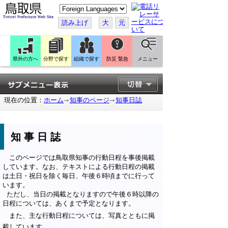
こ
の
ペ
読み上げ
大
元
ー
ジ
を
翻
訳
県外の方へ
分野で探す
組織で探す
防災 緊急
メニュー
す
る
現在の位置：
ホーム
知事のページ
知事日誌
知事日誌
このページでは鳥取県知事の行動日程を事後掲載
しています。なお、テキストによる行動日程の掲載
は土日・祝日を除く毎日、午後６時頃までに行って
います。
ただし、当日の掲載となりますので午後６時以降の
日程については、あくまで予定となります。
また、主な行動日程については、写真とともに掲
載しています。