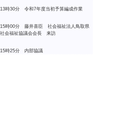
13時30分 令和7年度当初予算編成作業
15時00分 藤井喜臣 社会福祉法人鳥取県
社会福祉協議会会長 来訪
15時25分 内部協議
15時50分 令和7年度当初予算編成作業・令
和6年度2月補正予算編成作業
▲ページ上部に戻る
と
個人情報保護
|
リンクについて
|
著作権に
り
ついて
|
アクセシビリティ
ネ
ッ