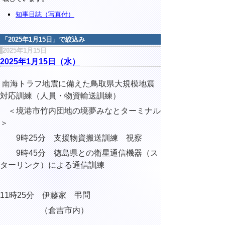
知事日誌（写真付）
「
2025年1月15日
」で絞込み
2025年1月15日
2025年1月15日（水）
南海トラフ地震に備えた鳥取県大規模地震
対応訓練（人員・物資輸送訓練）
＜境港市竹内団地の境夢みなとターミナル
＞
9時25分 支援物資搬送訓練 視察
9時45分 徳島県との衛星通信機器（ス
ターリンク）による通信訓練
11時25分 伊藤家 弔問
（倉吉市内）