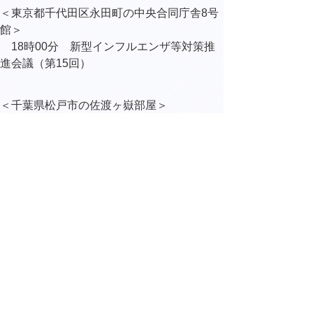
＜東京都千代田区永田町の中央合同庁舎8号
館＞
18時00分 新型インフルエンザ等対策推
進会議（第15回）
＜千葉県松戸市の佐渡ヶ嶽部屋＞
20時00分 琴櫻関幕内初優勝に係る佐渡
ヶ嶽部屋訪問
▲ページ上部に戻る
と
個人情報保護
|
リンクについて
|
著作権に
り
ついて
|
アクセシビリティ
ネ
ッ
鳥取県総務部総務課
住所 〒680-8570
ト