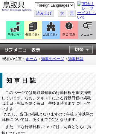
こ
の
ペ
読み上げ
大
元
ー
ジ
を
翻
訳
県外の方へ
分野で探す
組織で探す
防災 緊急
メニュー
す
る
現在の位置：
ホーム
知事のページ
知事日誌
知事日誌
このページでは鳥取県知事の行動日程を事後掲載
しています。なお、テキストによる行動日程の掲載
は土日・祝日を除く毎日、午後６時頃までに行って
います。
ただし、当日の掲載となりますので午後６時以降の
日程については、あくまで予定となります。
また、主な行動日程については、写真とともに掲
載しています。