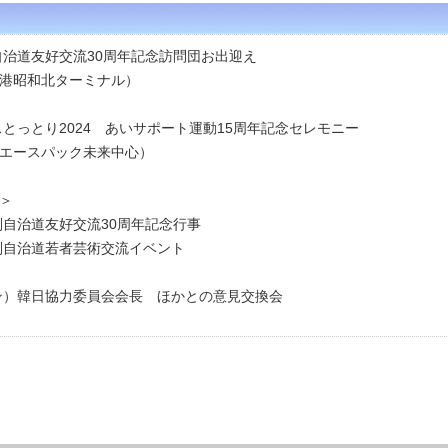
自治道友好交流30周年記念訪問団お出迎え
和北ターミナル）
スとっとり2024 あいサポート運動15周年記念セレモニー
スパック未来中心）
＞
別自治道友好交流30周年記念行事
別自治道若者芸術交流イベント
スン）韓日協力委員会会長 ほかとの意見交換会