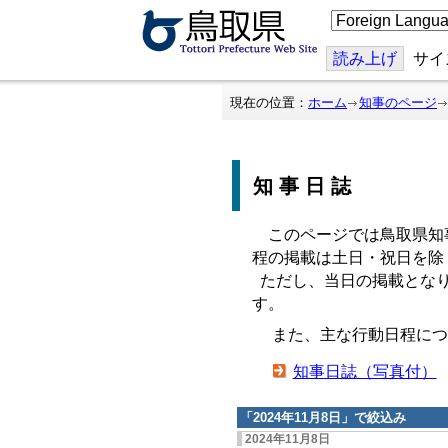
こ
の
ペ
ー
読み上げ
サイ
ジ
を
翻
現在の位置：
ホーム
知事のページ
訳
す
る
知事日誌
このページでは鳥取県知
程の掲載は土日・祝日を除
ただし、当日の掲載となり
す。
また、主な行動日程につ
知事日誌（写真付）
「
2024年11月8日
」で絞込み
2024年11月8日