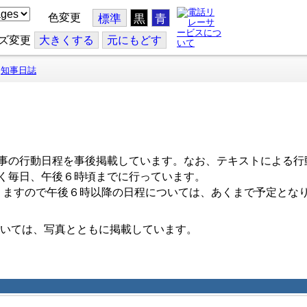
色変更
標準
黒
青
ズ変更
大
きくする
元
にもどす
知事日誌
事の行動日程を事後掲載しています。なお、テキストによる行
く毎日、午後６時頃までに行っています。
ますので午後６時以降の日程については、あくまで予定とな
いては、写真とともに掲載しています。