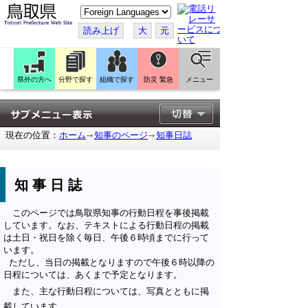
こ
の
ペ
読み上げ
大
元
ー
ジ
を
翻
訳
県外の方へ
分野で探す
組織で探す
防災 緊急
メニュー
す
る
現在の位置：
ホーム
知事のページ
知事日誌
知事日誌
このページでは鳥取県知事の行動日程を事後掲載
しています。なお、テキストによる行動日程の掲載
は土日・祝日を除く毎日、午後６時頃までに行って
います。
ただし、当日の掲載となりますので午後６時以降の
日程については、あくまで予定となります。
また、主な行動日程については、写真とともに掲
載しています。