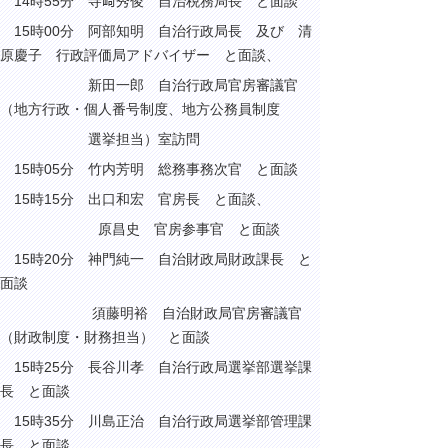
14時55分 寺﨑秀俊 自治税務局長 と面談
15時00分 阿部知明 自治行政局長 及び 清
原慶子 行政評価局アドバイザー と面談、
新田一郎 自治行政局官房審議官
（地方行政・個人番号制度、地方公務員制度
選挙担当）室訪問
15時05分 竹内芳明 総務事務次官 と面談
15時15分
出口和宏 官房長 と面談、
原昌史 官房参事官 と面談
15時20分 神門純一 自治財政局財政課長 と
面談
須藤明裕 自治財政局官房審議官
（財政制度・財務担当） と面談
15時25分 長谷川孝 自治行政局選挙部選挙課
長 と面談
15時35分 川島正治 自治行政局選挙部管理課
長 と面談