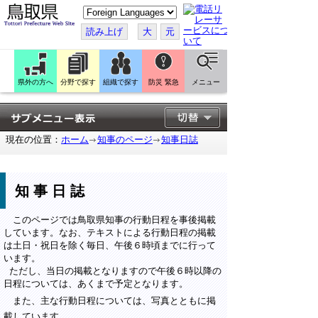
こ
の
ペ
読み上げ
大
元
ー
ジ
を
翻
訳
県外の方へ
分野で探す
組織で探す
防災 緊急
メニュー
す
る
現在の位置：
ホーム
知事のページ
知事日誌
知事日誌
このページでは鳥取県知事の行動日程を事後掲載
しています。なお、テキストによる行動日程の掲載
は土日・祝日を除く毎日、午後６時頃までに行って
います。
ただし、当日の掲載となりますので午後６時以降の
日程については、あくまで予定となります。
また、主な行動日程については、写真とともに掲
載しています。