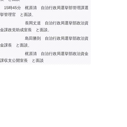
15時45分 梶原清 自治行政局選挙部管理課選
挙管理官 と面談、
長岡丈道 自治行政局選挙部政治資
金課政党助成室長 と面談、
島田勝則 自治行政局選挙部政治資
金課長 と面談、
梶原清 自治行政局選挙部政治資金
課収支公開室長
と面談
15時50分 望月明雄 官房地域力創造審議官兼
自治行政局地方連携総括官 と面談
＜東京都千代田区紀尾井町のデジタル庁＞
16時50分 三橋一彦 デジタル社会共通機能グ
ループ次長 と面談
17時00分 河野太郎 デジタル大臣 と
面談（※）