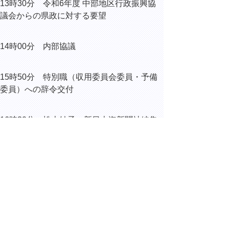
13時30分
令和6年度 中部地区行政振興協
議会からの県政に対する要望
14時00分 内部協議
15時50分 特別職（収用委員会委員・予備
委員）への辞令交付
16時30分 松本妙子 新日本海新聞社編集
制作局報道部主任記者 取材
17時05分 内部協議
▲ページ上部に戻る
と
個人情報保護
|
リンクについて
|
著作権に
り
ついて
|
アクセシビリティ