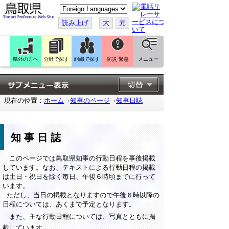
こ
の
ペ
読み上げ
大
元
ー
ジ
を
翻
訳
県外の方へ
分野で探す
組織で探す
防災 緊急
メニュー
す
る
現在の位置：
ホーム
知事のページ
知事日誌
知事日誌
このページでは鳥取県知事の行動日程を事後掲載
しています。なお、テキストによる行動日程の掲載
は土日・祝日を除く毎日、午後６時頃までに行って
います。
ただし、当日の掲載となりますので午後６時以降の
日程については、あくまで予定となります。
また、主な行動日程については、写真とともに掲
載しています。