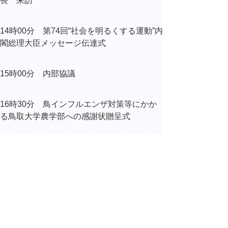
長 来訪
14時00分
第74回“社会を明るくする運動”内
閣総理大臣メッセージ伝達式
15時00分 内部協議
16時30分 鳥インフルエンザ対策等にかか
る鳥取大学農学部への感謝状贈呈式
17時15分 野川聡 鳥取県信用保証協会会
長 と面談
（鳥取市本町の鳥取県信用保証協
会本所）
▲ページ上部に戻る