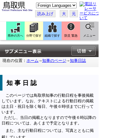
こ
の
ペ
読み上げ
大
元
ー
ジ
を
翻
訳
県外の方へ
分野で探す
組織で探す
防災 緊急
メニュー
す
る
現在の位置：
ホーム
知事のページ
知事日誌
知事日誌
このページでは鳥取県知事の行動日程を事後掲載
しています。なお、テキストによる行動日程の掲載
は土日・祝日を除く毎日、午後６時頃までに行って
います。
ただし、当日の掲載となりますので午後６時以降の
日程については、あくまで予定となります。
また、主な行動日程については、写真とともに掲
載しています。