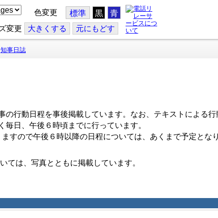
色変更
標準
黒
青
ズ変更
大
きくする
元
にもどす
知事日誌
事の行動日程を事後掲載しています。なお、テキストによる行
く毎日、午後６時頃までに行っています。
ますので午後６時以降の日程については、あくまで予定とな
いては、写真とともに掲載しています。