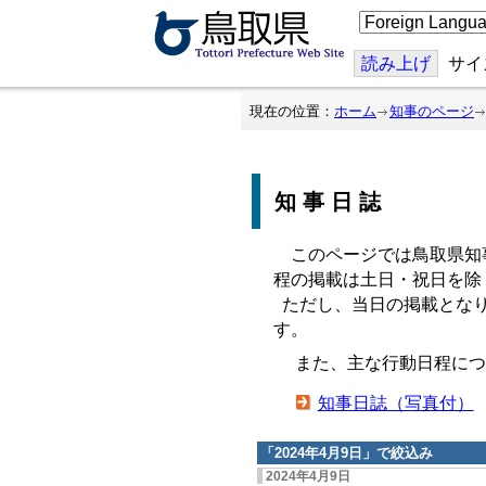
こ
の
ペ
ー
読み上げ
サイ
ジ
を
翻
現在の位置：
ホーム
知事のページ
訳
す
る
知事日誌
このページでは鳥取県知
程の掲載は土日・祝日を除
ただし、当日の掲載となり
す。
また、主な行動日程につ
知事日誌（写真付）
「
2024年4月9日
」で絞込み
2024年4月9日