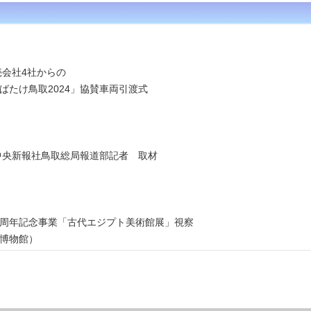
売会社4社からの
ばたけ鳥取2024」協賛車両引渡式
中央新報社鳥取総局報道部記者 取材
40周年記念事業「古代エジプト美術館展」視察
物館）