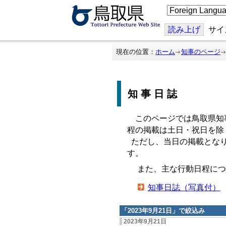
こ
の
ペ
ー
読み上げ
サイ
ジ
を
翻
現在の位置：
ホーム
知事のページ
訳
す
る
知事日誌
このページでは鳥取県知
程の掲載は土日・祝日を除
ただし、当日の掲載となり
す。
また、主な行動日程につ
知事日誌（写真付）
「
2023年9月21日
」で絞込み
2023年9月21日