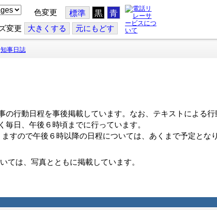
色変更
標準
黒
青
ズ変更
大
きくする
元
にもどす
知事日誌
事の行動日程を事後掲載しています。なお、テキストによる行
く毎日、午後６時頃までに行っています。
ますので午後６時以降の日程については、あくまで予定とな
いては、写真とともに掲載しています。