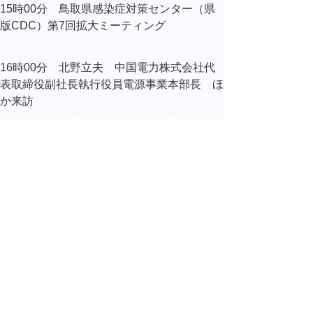
15時00分 鳥取県感染症対策センター（県
版CDC）第7回拡大ミーティング
16時00分 北野立夫 中国電力株式会社代
表取締役副社長執行役員電源事業本部長 ほ
か来訪
16時15分 内部協議
▲ページ上部に戻る
と
個人情報保護
|
リンクについて
|
著作権に
り
ついて
|
アクセシビリティ
ネ
ッ
鳥取県総務部総務課