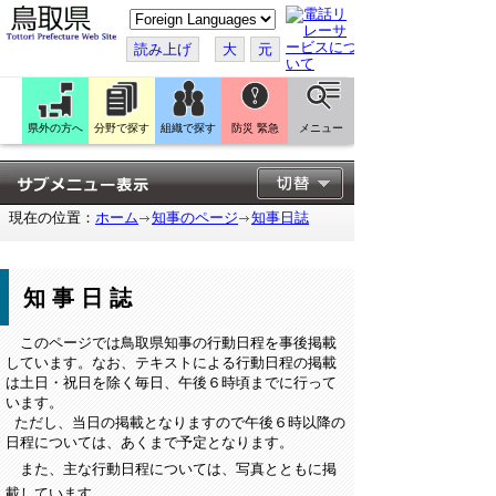
こ
の
ペ
読み上げ
大
元
ー
ジ
を
翻
訳
県外の方へ
分野で探す
組織で探す
防災 緊急
メニュー
す
る
現在の位置：
ホーム
知事のページ
知事日誌
知事日誌
このページでは鳥取県知事の行動日程を事後掲載
しています。なお、テキストによる行動日程の掲載
は土日・祝日を除く毎日、午後６時頃までに行って
います。
ただし、当日の掲載となりますので午後６時以降の
日程については、あくまで予定となります。
また、主な行動日程については、写真とともに掲
載しています。