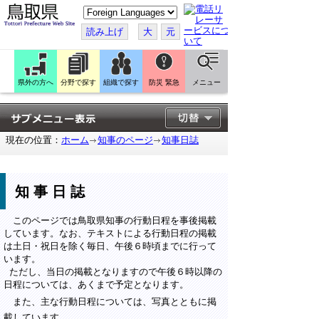
こ
の
ペ
読み上げ
大
元
ー
ジ
を
翻
訳
県外の方へ
分野で探す
組織で探す
防災 緊急
メニュー
す
る
現在の位置：
ホーム
知事のページ
知事日誌
知事日誌
このページでは鳥取県知事の行動日程を事後掲載
しています。なお、テキストによる行動日程の掲載
は土日・祝日を除く毎日、午後６時頃までに行って
います。
ただし、当日の掲載となりますので午後６時以降の
日程については、あくまで予定となります。
また、主な行動日程については、写真とともに掲
載しています。