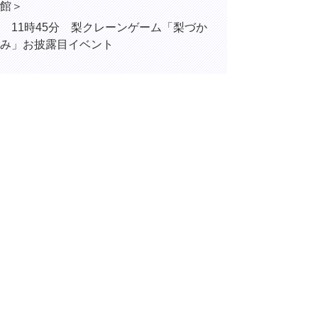
館＞
11時45分 梨クレーンゲーム「梨づか
み」お披露目イベント
15時30分 三朝温泉河原風呂再開記念セレ
モニー
（三朝町三朝の三朝温泉河原風
呂）
16時50分 内部協議
17時00分 鳥取県豚熱防疫対策連絡会議
▲ページ上部に戻る
と
個人情報保護
|
リンクについて
|
著作権に
り
ついて
|
アクセシビリティ