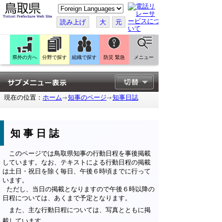
こ
の
ペ
読み上げ
大
元
ー
ジ
を
翻
訳
県外の方へ
分野で探す
組織で探す
防災 緊急
メニュー
す
る
現在の位置：
ホーム
知事のページ
知事日誌
知事日誌
このページでは鳥取県知事の行動日程を事後掲載
しています。なお、テキストによる行動日程の掲載
は土日・祝日を除く毎日、午後６時頃までに行って
います。
ただし、当日の掲載となりますので午後６時以降の
日程については、あくまで予定となります。
また、主な行動日程については、写真とともに掲
載しています。