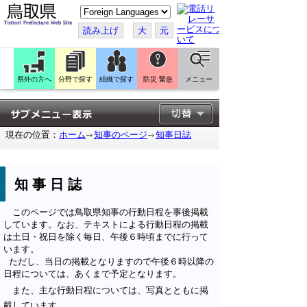
こ
の
ペ
読み上げ
大
元
ー
ジ
を
翻
訳
県外の方へ
分野で探す
組織で探す
防災 緊急
メニュー
す
る
現在の位置：
ホーム
知事のページ
知事日誌
知事日誌
このページでは鳥取県知事の行動日程を事後掲載
しています。なお、テキストによる行動日程の掲載
は土日・祝日を除く毎日、午後６時頃までに行って
います。
ただし、当日の掲載となりますので午後６時以降の
日程については、あくまで予定となります。
また、主な行動日程については、写真とともに掲
載しています。