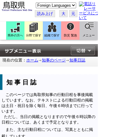
こ
の
ペ
読み上げ
大
元
ー
ジ
を
翻
訳
県外の方へ
分野で探す
組織で探す
防災 緊急
メニュー
す
る
現在の位置：
ホーム
知事のページ
知事日誌
知事日誌
このページでは鳥取県知事の行動日程を事後掲載
しています。なお、テキストによる行動日程の掲載
は土日・祝日を除く毎日、午後６時頃までに行って
います。
ただし、当日の掲載となりますので午後６時以降の
日程については、あくまで予定となります。
また、主な行動日程については、写真とともに掲
載しています。