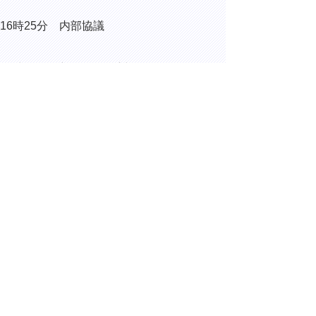
16時25分 内部協議
19時15分 新たなBA.5対策に関する各医師
会長との意見交換会
▲ページ上部に戻る
と
個人情報保護
|
リンクについて
|
著作権に
り
ついて
|
アクセシビリティ
ネ
ッ
鳥取県総務部総務課
住所 〒680-8570
ト
鳥取県鳥取市東町1丁目220
へ
電話
0857-26-7012
ファクシミリ 0857-26-8122
の
E-mail
soumu@pref.tottori.lg.jp
Copyright(C) 2006～ 鳥取県(Tottori Prefectural