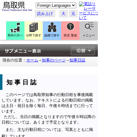
こ
の
ペ
読み上げ
大
元
ー
ジ
を
翻
訳
県外の方へ
分野で探す
組織で探す
防災 緊急
メニュー
す
る
現在の位置：
ホーム
知事のページ
知事日誌
知事日誌
このページでは鳥取県知事の行動日程を事後掲載
しています。なお、テキストによる行動日程の掲載
は土日・祝日を除く毎日、午後６時頃までに行って
います。
ただし、当日の掲載となりますので午後６時以降の
日程については、あくまで予定となります。
また、主な行動日程については、写真とともに掲
載しています。