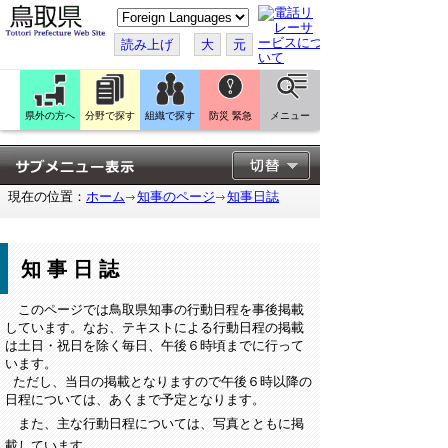
こ
の
ペ
読み上げ
大
元
ー
ジ
を
翻
訳
県外の方へ
分野で探す
組織で探す
防災 緊急
メニュー
す
る
現在の位置：
ホーム
知事のページ
知事日誌
知事日誌
このページでは鳥取県知事の行動日程を事後掲載
しています。なお、テキストによる行動日程の掲載
は土日・祝日を除く毎日、午後６時頃までに行って
います。
ただし、当日の掲載となりますので午後６時以降の
日程については、あくまで予定となります。
また、主な行動日程については、写真とともに掲
載しています。