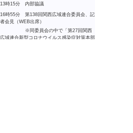
13時15分 内部協議
16時55分 第138回関西広域連合委員会、記
者会見（WEB出席）
※同委員会の中で「第27回関西
広域連合新型コロナウイルス感染症対策本部
会議」を
開催
▲ページ上部に戻る
と
個人情報保護
|
リンクについて
|
著作権に
り
ついて
|
アクセシビリティ
ネ
ッ
鳥取県総務部総務課
住所 〒680-8570
ト
鳥取県鳥取市東町1丁目220
へ
電話
0857-26-7012