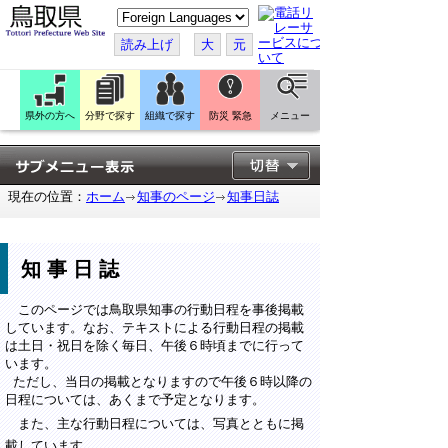
こ
の
ペ
読み上げ
大
元
ー
ジ
を
翻
訳
県外の方へ
分野で探す
組織で探す
防災 緊急
メニュー
す
る
現在の位置：
ホーム
知事のページ
知事日誌
知事日誌
このページでは鳥取県知事の行動日程を事後掲載
しています。なお、テキストによる行動日程の掲載
は土日・祝日を除く毎日、午後６時頃までに行って
います。
ただし、当日の掲載となりますので午後６時以降の
日程については、あくまで予定となります。
また、主な行動日程については、写真とともに掲
載しています。