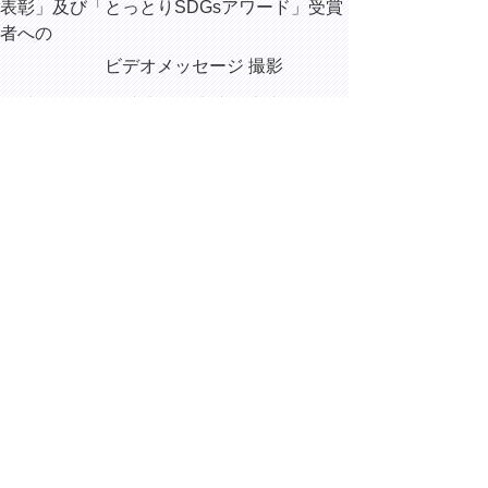
表彰」及び「とっとりSDGsアワード」受賞
者への
ビデオメッセージ 撮影
17時10分 自衛隊入校・入隊予定者激励会
に係るビデオメッセージ 撮影
▲ページ上部に戻る
と
個人情報保護
|
リンクについて
|
著作権に
り
ついて
|
アクセシビリティ
ネ
ッ
鳥取県総務部総務課
住所 〒680-8570
ト
鳥取県鳥取市東町1丁目220
へ
電話
0857-26-7012
ファクシミリ 0857-26-8122
の
E-mail
soumu@pref.tottori.lg.jp
Copyright(C) 2006～ 鳥取県(Tottori Prefectural