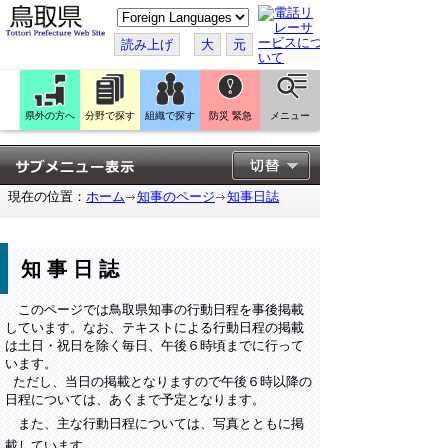
こ
の
ペ
読み上げ
大
元
ー
ジ
を
翻
訳
県外の方へ
分野で探す
組織で探す
防災 緊急
メニュー
す
る
現在の位置：
ホーム
知事のページ
知事日誌
知事日誌
このページでは鳥取県知事の行動日程を事後掲載
しています。なお、テキストによる行動日程の掲載
は土日・祝日を除く毎日、午後６時頃までに行って
います。
ただし、当日の掲載となりますので午後６時以降の
日程については、あくまで予定となります。
また、主な行動日程については、写真とともに掲
載しています。