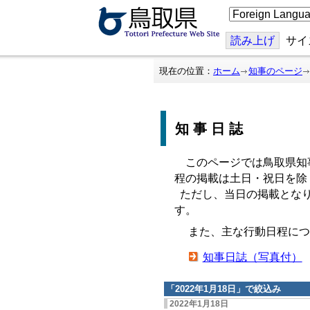
こ
の
ペ
ー
読み上げ
サイ
ジ
を
翻
現在の位置：
ホーム
知事のページ
訳
す
る
知事日誌
このページでは鳥取県知
程の掲載は土日・祝日を除
ただし、当日の掲載となり
す。
また、主な行動日程につ
知事日誌（写真付）
「
2022年1月18日
」で絞込み
2022年1月18日