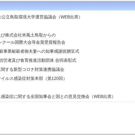
新生公立鳥取環境大学運営協議会（WEB出席）
校及び株式会社米風土鳥取からの
ール国際大会等金賞受賞報告会
祭献穀事業献穀者御夫妻への知事感謝状贈呈式
係功労者及び食育推進活動団体 合同表彰式
等に関する新型コロナ対策連携協議会
ウイルス感染症対策本部（第120回）
ルス感染症に関する全国知事会と国との意見交換会（WEB出席）