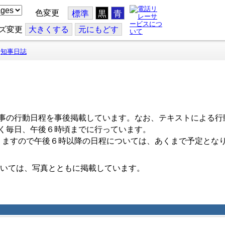
色変更
標準
黒
青
ズ変更
大
きくする
元
にもどす
知事日誌
事の行動日程を事後掲載しています。なお、テキストによる行
く毎日、午後６時頃までに行っています。
ますので午後６時以降の日程については、あくまで予定とな
いては、写真とともに掲載しています。