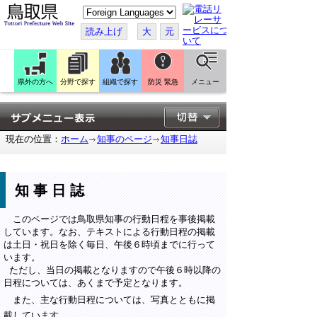
こ
の
ペ
読み上げ
大
元
ー
ジ
を
翻
訳
県外の方へ
分野で探す
組織で探す
防災 緊急
メニュー
す
る
現在の位置：
ホーム
知事のページ
知事日誌
知事日誌
このページでは鳥取県知事の行動日程を事後掲載
しています。なお、テキストによる行動日程の掲載
は土日・祝日を除く毎日、午後６時頃までに行って
います。
ただし、当日の掲載となりますので午後６時以降の
日程については、あくまで予定となります。
また、主な行動日程については、写真とともに掲
載しています。