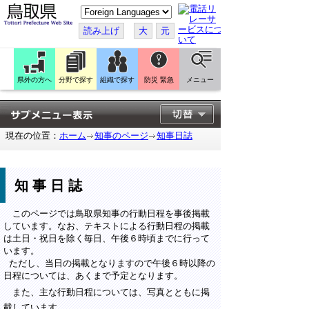
こ
の
ペ
読み上げ
大
元
ー
ジ
を
翻
訳
県外の方へ
分野で探す
組織で探す
防災 緊急
メニュー
す
る
現在の位置：
ホーム
知事のページ
知事日誌
知事日誌
このページでは鳥取県知事の行動日程を事後掲載
しています。なお、テキストによる行動日程の掲載
は土日・祝日を除く毎日、午後６時頃までに行って
います。
ただし、当日の掲載となりますので午後６時以降の
日程については、あくまで予定となります。
また、主な行動日程については、写真とともに掲
載しています。