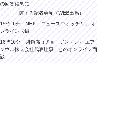
の回答結果に
関する記者会見（WEB出席）
15時10分 NHK「ニュースウオッチ９」 オ
ンライン収録
16時10分 趙鎭滿（チョ・ジンマン） エア
ソウル株式会社代表理事 とのオンライン面
談
16時40分 第61回海外日系人大会に係るビ
デオメッセージ 撮影
16時55分 内部協議
▲ページ上部に戻る
と
個人情報保護
|
リンクについて
|
著作権に
り
ついて
|
アクセシビリティ
ネ