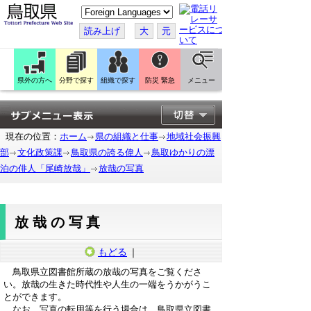
こ
の
ペ
読み上げ
大
元
ー
ジ
を
翻
訳
県外の方へ
分野で探す
組織で探す
防災 緊急
メニュー
す
る
現在の位置：
ホーム
県の組織と仕事
地域社会振興
部
文化政策課
鳥取県の誇る偉人
鳥取ゆかりの漂
泊の俳人「尾崎放哉」
放哉の写真
放哉の写真
もどる
｜
鳥取県立図書館所蔵の放哉の写真をご覧くださ
い。放哉の生きた時代性や人生の一端をうかがうこ
とができます。
なお、写真の転用等を行う場合は、鳥取県立図書