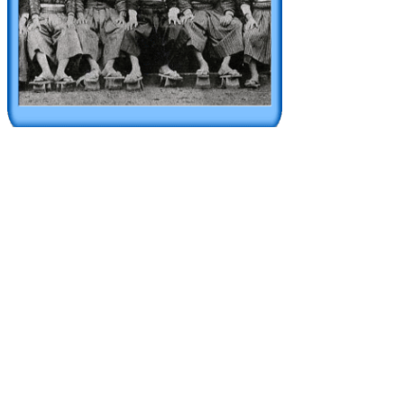
前列中央が放哉。立志尋常小学校の頃の写
真。
次のページ
▲ページ上部に戻る
と
個人情報保護
|
リンクについて
|
著作権に
り
ついて
|
アクセシビリティ
ネ
ッ
鳥取県 地域社会振興部 文化政策課
住所 〒680-8570
ト
鳥取県鳥取市東町1丁目220
へ