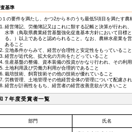
審査基準
の１の要件を満たし、かつ2から８のうち最低5項目を満たす農
経営簿記、労働簿記又はこれに類する記帳と決算が行われ
水準（鳥取県農業経営基盤強化促進基本方針において目標
る。）以上であると認められること。なお、農林水産業を
あること
立地条件からみて、経営が合理性と安定性をもっているこ
経営が近代化、拡大化の方向をたどっていること
生産基盤の整備、資本装備の投資がかなり行われ、その利
土地利用及び労働力利用が合理的であること
栽培技術、飼育技術その他の技術が優れていること
労務管理、土地管理その他経営全体の管理について配慮さ
経営が計画性をもち、経営者の経営改善意欲が大きいこと
和７年度受賞者一覧
部門
氏名