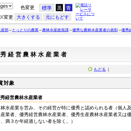
色変更
標準
黒
青
ズ変更
大
きくする
元
にもどす
水産部
とっとりの農業
農林水産政策課
優秀な農林水産業者の表彰
優秀
優秀経営農林水産業者
もどる
｜
賞対象
優秀経営農林水産業者
林水産業を営み、その経営が特に優秀と認められる者（個人及
水産業者、優秀経営農林水産業者、優秀生産農林水産業者又は
け、満３か年経過しない者を除く。）