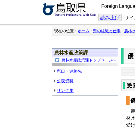
こ
の
ペ
ー
読み上げ
サイ
ジ
を
翻
現在の位置：
ホーム
県の組織と仕事
農林
訳
す
る
農林水産政策課
農林水産政策課トップページへ
窓口・連絡先
公表資料
受
リンク集
農
林
受