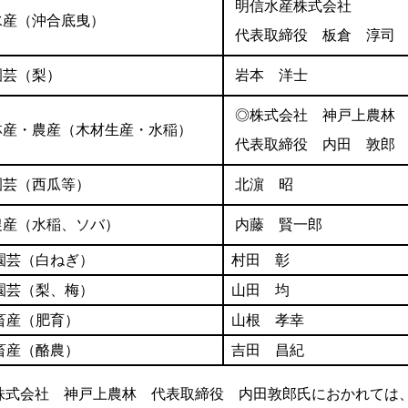
明信水産株式会社
水産（沖合底曳）
代表取締役 板倉 淳司
園芸（梨）
岩本 洋士
◎株式会社 神戸上農林
林産・農産（木材生産・水稲）
代表取締役 内田 敦郎
園芸（西瓜等）
北濵 昭
農産（水稲、ソバ）
内藤 賢一郎
園芸（白ねぎ）
村田 彰
園芸（梨、梅）
山田 均
畜産（肥育）
山根 孝幸
畜産（酪農）
吉田 昌紀
株式会社 神戸上農林 代表取締役 内田敦郎氏におかれては