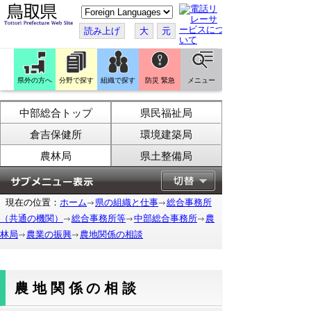
こ
の
ペ
読み上げ
大
元
ー
ジ
を
翻
訳
県外の方へ
分野で探す
組織で探す
防災 緊急
メニュー
す
る
中部総合トップ
県民福祉局
倉吉保健所
環境建築局
農林局
県土整備局
現在の位置：
ホーム
県の組織と仕事
総合事務所
（共通の機関）
総合事務所等
中部総合事務所
農
林局
農業の振興
農地関係の相談
農地関係の相談