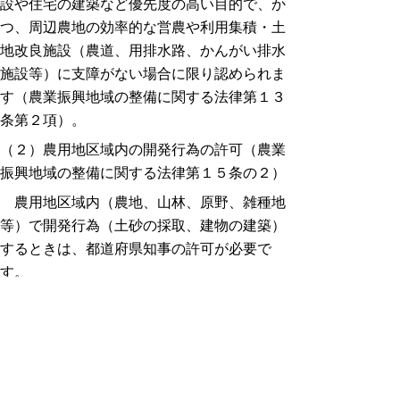
設や住宅の建築など優先度の高い目的で、か
つ、周辺農地の効率的な営農や利用集積・土
地改良施設（農道、用排水路、かんがい排水
施設等）に支障がない場合に限り認められま
す（農業振興地域の整備に関する法律第１３
条第２項）。
（２）農用地区域内の開発行為の許可（農業
振興地域の整備に関する法律第１５条の２）
農用地区域内（農地、山林、原野、雑種地
等）で開発行為（土砂の採取、建物の建築）
するときは、都道府県知事の許可が必要で
す。
なお、農地又は採草放牧地について農地転
用許可を受けて開発するときは（農業用施設
の建築、砂利採取（一時転用）など）、開発
行為の許可が不要です。