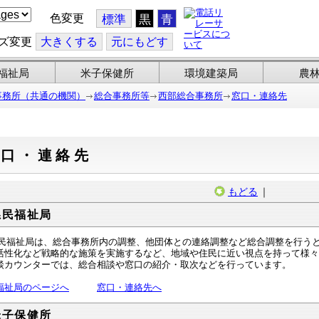
色変更
標準
黒
青
ズ変更
大
きくする
元
にもどす
福祉局
米子保健所
環境建築局
農
事務所（共通の機関）
総合事務所等
西部総合事務所
窓口・連絡先
窓口・連絡先
もどる
｜
県民福祉局
福祉局は、総合事務所内の調整、他団体との連絡調整など総合調整を行うと
活性化など戦略的な施策を実施するなど、地域や住民に近い視点を持って様々
カウンターでは、総合相談や窓口の紹介・取次などを行っています。
福祉局のページへ
窓口・連絡先へ
米子保健所