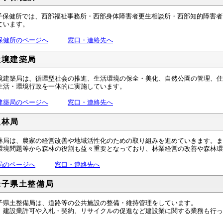
保健所では、西部福祉事務所・西部身体障害者更生相談所・西部知的障害者
ています。
保健所のページへ
窓口・連絡先へ
環境建築局
建築局は、循環型社会の推進、生活環境の保全・美化、自然公園の管理、住
生活・環境行政を一体的に実施しています。
建築局のページへ
窓口・連絡先へ
農林局
局は、農家の経営改善や地域活性化のための取り組みを進めていきます。ま
環境問題等から森林の役割も益々重要となっており、林業経営の改善や森林環
局のページへ
窓口・連絡先へ
米子県土整備局
県土整備局は、道路等の公共施設の整備・維持管理をしています。
、建設業許可や入札・契約、リサイクルの促進など建設業に関する業務も行っ