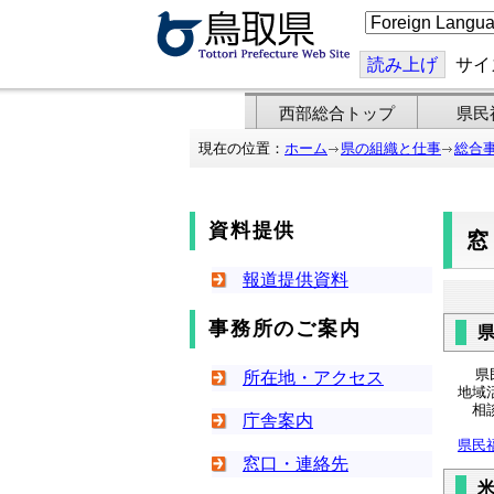
こ
の
ペ
ー
読み上げ
サイ
ジ
を
翻
西部総合トップ
県民
訳
す
現在の位置：
ホーム
県の組織と仕事
総合
る
資料提供
報道提供資料
事務所のご案内
県民
所在地・アクセス
地域
相談
庁舎案内
県民
窓口・連絡先