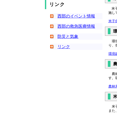
リンク
米子
施し
西部のイベント情報
米子
西部の救急医療情報
防災と気象
環境
り、
リンク
環境
農林
す。
農林
米子
また