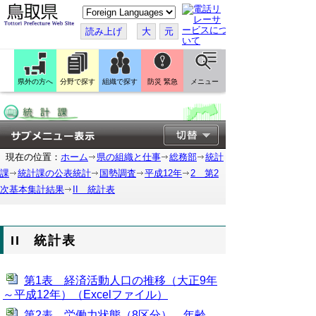
こ
の
ペ
読み上げ
大
元
ー
ジ
を
翻
訳
県外の方へ
分野で探す
組織で探す
防災 緊急
メニュー
す
る
現在の位置：
ホーム
県の組織と仕事
総務部
統計
課
統計課の公表統計
国勢調査
平成12年
2 第2
次基本集計結果
II 統計表
II 統計表
第1表 経済活動人口の推移（大正9年
～平成12年）（Excelファイル）
第2表 労働力状態（8区分）、年齢