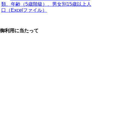
類、年齢（5歳階級）、男女別15歳以上人
口（Excelファイル）
御利用に当たって
当ホームページに掲載している統計データ等の一部
は、Excel形式、またはPDF形式で提供しています。閲
覧ソフトが必要な場合は、無償の
「Excel モバイルア
プリ」
、
「Excel Online」
、
「Adobe Acrobat
Reader」
などをご利用ください。
▲ページ上部に戻る
と
個人情報保護
|
リンクについて
|
著作権に
り
ついて
|
アクセシビリティ
ネ
鳥取県 総務部 統計課
ッ
住所 〒680-8570
ト
鳥取県鳥取市東町1丁目220
電話
0857-26-7103
へ
ファクシミリ 0857-23-5033